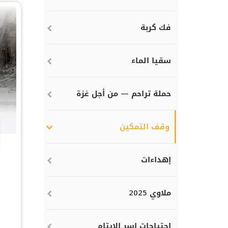
فك كربة
سقيا الماء
حملة تراحم — من أجل غزة
وقف التمكين
إهداءات
ملاوي 2025
احتياجات اسر الايتام