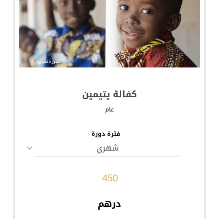
كفالة يتيمين
عام
فترة دورة
درهم