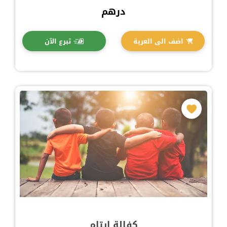
درهم
اضف الى العربة
تبرع الآن
كفالة ايتام