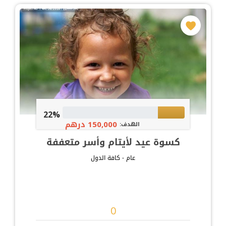
22%
150,000 درهم
الهدف:
كسوة عيد لأيتام وأسر متعففة
عام - كافة الدول