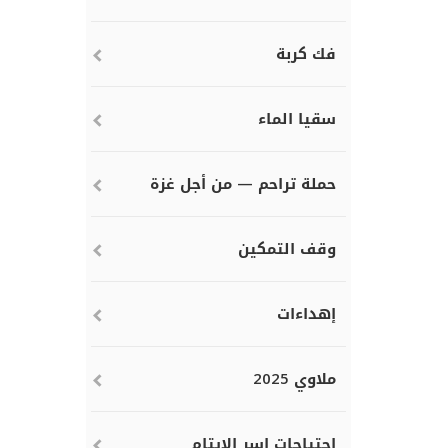
فك كربة
سقيا الماء
حملة تراحم — من أجل غزة
وقف التمكين
إهداءات
ملاوي 2025
احتياجات اسر الايتام