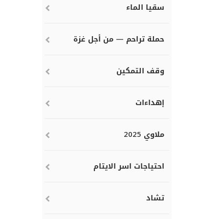
سقيا الماء
حملة تراحم — من أجل غزة
وقف التمكين
إهداءات
ملاوي 2025
احتياجات اسر الايتام
تشاد