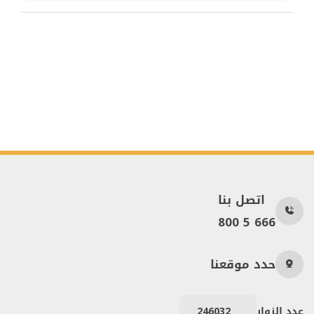
اتصل بنا
800 5 666
حدد موقعنا
عدد الزوار
246032