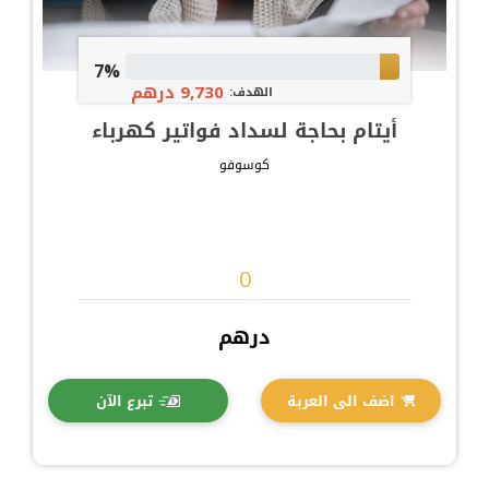
7%
9,730 درهم
الهدف:
أيتام بحاجة لسداد فواتير كهرباء
كوسوفو
درهم
اضف الى العربة
تبرع الآن