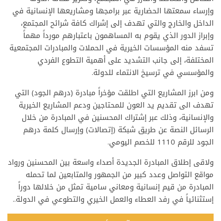
وإرساء سمعتها الحضارية عبر برامجها ومشاريعها الإنسانية في
الداخل والخارج والتي تهدف إلى إشراك كافة شرائح المجتمع،
وإبراز الدور الذي يقوم به المساهمون باعتبارهم مورداً مهماً
تسفد منه المؤسسات الخيرية في الحملات والمبادرات المجتمعية
المختلفة، إلى جانب التشديد على أهمية التطوع الفردي
والمؤسسي في ترسيخ الانتماء للدولة.
ومن ابرز المشاريع التي اطلقت مؤخراً مبادرة (درهم الجود) التي
تهدف الى تقديم يد العون للمحتاجين ودعم المشاريع الخيرية
والإنسانية، وذلك عبر إشتراك المحسنين في المبادرة من خلال
الرسائل النصة عن طريق شبكة (إتصالات) وإرسال كلمة درهم
الجود للرقم 1110 للخصم اليومي.
ولاقى إطلاق المبادرة الجديدة أصداء واسعة بين المحسنين ورواد
مواقع التواصل وعدد كبير من الجمهور والمتابعين لما تحمله
المبادرة من قيم إنسانية ومعاني سامية تمثل من خلالها دوراً
إستثنائياً في رفد العطاء والعمل الخيري والتطوعي في الدولة..