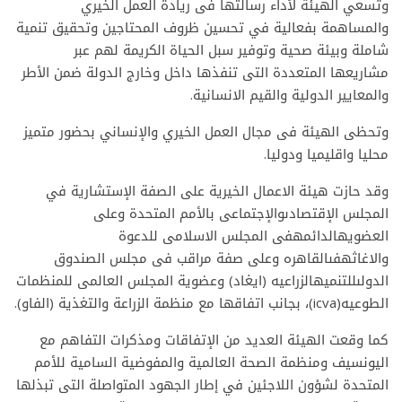
وتسعي الهيئة لأداء رسالتها فى ريادة العمل الخيري
والمساهمة بفعالية في تحسين ظروف المحتاجين وتحقيق تنمية
شاملة وبيئة صحية وتوفير سبل الحياة الكريمة لهم عبر
مشاريعها المتعددة التى تنفذها داخل وخارج الدولة ضمن الأطر
والمعايير الدولية والقيم الانسانية.
وتحظى الهيئة فى مجال العمل الخيري والإنساني بحضور متميز
محليا واقليميا ودوليا.
وقد حازت هيئة الاعمال الخيرية على الصفة الإستشارية في
المجلس الإقتصادىوالإجتماعى بالأمم المتحدة وعلى
العضويهالدائمهفى المجلس الاسلامى للدعوة
والاغاثهفىالقاهره وعلى صفة مراقب فى مجلس الصندوق
الدولىللتنميهالزراعيه (ايغاد) وعضوية المجلس العالمى للمنظمات
الطوعيه(icva)، بجانب اتفاقها مع منظمة الزراعة والتغذية (الفاو).
كما وقعت الهيئة العديد من الإتفاقات ومذكرات التفاهم مع
اليونسيف ومنظمة الصحة العالمية والمفوضية السامية للأمم
المتحدة لشؤون اللاجئين في إطار الجهود المتواصلة التى تبذلها