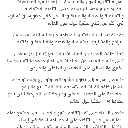
الهيئة لتقديم العون والمساعدة اللازمه لتنمية المجتمعات
الفقيرة عبر برامجها الرئيسية ،وهى التنمية الاجتماعية
والتعليمية والصحية والإغاثية وذلك من خلال حضورها وإنتشارها
في أكثر من إثنتي عشرة دولة حول العالم.
وقد نفذت الهيئة باعتبارها منظمة خيرية إنسانية العديد من
البرامج والمشاريع الإجتماعية والصحية والتعليمية والإغاثية.
كما أطلقت العديد من المبادرات تزامنا مع (عام زايد) وتواصل
تبني وتنفيذ العديد من المبادرات فى إطار جهودها لتعزيزدورها
الخيري والانساني على الصعيدين الداخلي والخارجي.
وتسعي الهيئة إلى تطوير مشروعاتها وتوسيع رقعة تواجدها
لتشمل كافة الفئات المستهدفة بتلك المشاريع والبرامج
المتعددة على الصعيد الداخلي وعبر مكاتبها الخارجية التى يبلغ
عددها (14) مكتبا حول العالم.
وتعمل الهيئة على تعزيزثقافة التبرع والإحسان في مجتمع دولة
الإمارات من خلال التأكيد على قيمة المساهمة في إرساء
التكافل والتعاضد والتآزر في المجتمع، وتعزيز مكانة الدولة