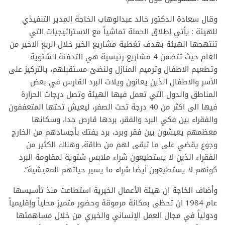
وقال سعادة الدكتور خالد عبدالوهاب الخاجة المدير التنفيذي
للهيئة : يأتي إطلاق الحملة تماشياً مع الاستراتيجيات التي
تنتهجها الهيئة بهدف تغطية مشاريع الخير خلال الربع الاخير من
العام حيث تتضمن 4 مشاريع رئيسية هي التدفئة الشتوية
وتطعيم الاطفال وترميم المنازل ولنضئ مستقبلهم، بالتركيز على
الأسر والاطفال الذين يعانون ويلات البرد القارس في بعض
المناطق والدول التي تعمل فيها الهيئة وتصل درجات الحرارة
فيها الى اكثر من 40 درجة تحت الصفر، ليعيش تحتها المتعففون
والفقراء بين فكي البرد والفقر، بردها قارص جدا، وسكانها
معظمهم يعيشون بين فقر وبرد، برد يفتك بأجسادهم من الخارج
وجوع يقضي على ما تبقى لهم من طاقة، وهناك الكثير من
الفقراء الذين لا يستطيعون شراء ملابس شتوية لمقاومة البرد
كونهم لا يستطيعون أيضا شراء ما يسير حياتهم المعيشية”.
وأضاف الخاجة ان هيئة الأعمال الخيرية استطاعت منذ تأسيسها
عام 1984 ان تحظى بمكانة مرموقة وحضور متميز محلياً وإقليمياً
ودولياً في مجال العمل الإنساني والخيري من خلال مساهمتها