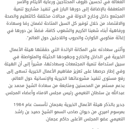
الفعالة في تحسين ظروف المحتاجين ورعاية الأيتام والأسر
المتعففة بالإضافة إلى دورها البارز في تنفيذ مشاريع تنمية
المجتمع داخل وخارج الدولة في مجالات مختلفة كالتعليم والصحة
والاقتصاد من خلال توفير كل السبل المتاحة لضمان رضا وسعادة
ورفاهية أبناء شعبنا الكريم والشعوب كافة، فضلاً عن دورها في
إغاثة منكوبي الكوارث والحروب واللاجئين حول العالم".
وأثنى سعادته على المكانة الرائدة التي حققتها هيئة الأعمال
الخيرية في الداخل والخارج وجهودها الحثيثة والمتواصلة في
سبيل استدامة تنمية المجتمعات وسعادتها، مشيراً إلى أن الهيئة
وفي إطار حرصها على تعزيز مفاهيم الأعمال الخيرية تسعى إلى
رفع مستوى تنفيذ مشروعاتها الخيرية والإنسانية حول العالم،
بدعم مستمر من المحسنين ومتابعة من سعادة الشيخ محمد بن
عبدالله بن سلطان النعيمي رئيس مجلس الامناء وأعضاء المجلس.
جدير بالذكر هيئة الأعمال الخيرية بعجمان تأسست عام 1984
بمرسوم اميري من ديوان صاحب السمو الشيخ حميد بن راشد
النعيمي عضو المجلس الأعلى حاكم عجمان.