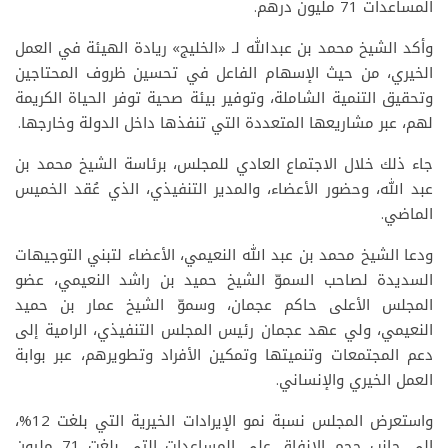
المساعدات 71 مليون درهم.
وأكد الشيخ محمد بن عبدالله لـ «الخليج» ريادة الهيئة في العمل
الخيري، من حيث الإسهام الفاعل في تحسين ظروف المحتاجين
وتحقيق التنمية الشاملة، وتوفير بيئة صحية توفر الحياة الكريمة
لهم، عبر مشاريعها المتعددة التي تنفذها داخل الدولة وخارجها.
جاء ذلك خلال الاجتماع العادي للمجلس، برئاسة الشيخ محمد بن
عبد الله، وحضور الأعضاء، والمدير التنفيذي، الذي عُقد الخميس
الماضي.
ودعا الشيخ محمد بن عبد الله النعيمي، الأعضاء لتبني التوجيهات
السديدة لصاحب السموّ الشيخ حميد بن راشد النعيمي، عضو
المجلس الأعلى حاكم عجمان، وسموّ الشيخ عمار بن حميد
النعيمي، ولي عهد عجمان رئيس المجلس التنفيذي، الرامية إلى
دعم المجتمعات وتنميتها وتمكين الأفراد وتطويرهم، عبر بوابة
العمل الخيري والإنساني.
واستعرض المجلس نسبة نمو الإيرادات الخيرية التي بلغت 12%،
إلى جانب حجم الإنفاق على المساعدات التي بلغت 71 مليون