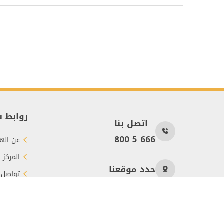
روابط 
اتصل بنا
800 5 666
عن الهي
المركز 
حدد موقعنا
تواصل 
طرق الت
عدد الزوار
891