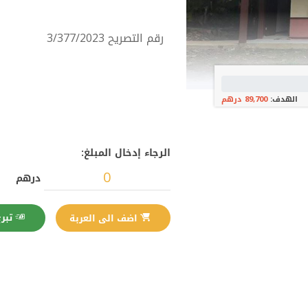
رقم التصريح 3/377/2023
الهدف:
89,700 درهم
الرجاء إدخال المبلغ:
درهم
تبرع الآن
اضف الى العربة