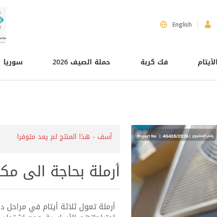
English
لأيتام
فك كربة
حملة الصيف 2026
سوريا
آسف - هذا المنتج لم يعد متوفرا
أرملة بحاجة الى مك
أرملة تعول ثلاثة أيتام في مراحل د