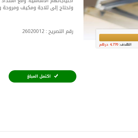
احتياجاتهم الأساسية. ومع اشتداد
وتحتاج إلى ثلاجة ومكيف ومروحة و
رقم التصريح : 26020012
الهدف:
4,770 درهم
اكتمل المبلغ