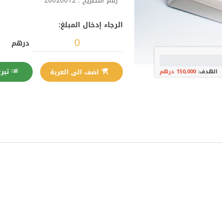
رقم التصريح : 26020012
الرجاء إدخال المبلغ:
درهم
تبرع الآن
اضف الى العربة
الهدف:
150,000 درهم