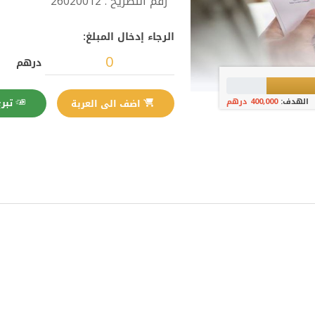
رقم التصريح : 26020012
الرجاء إدخال المبلغ:
درهم
الهدف:
400,000 درهم
تبرع الآن
اضف الى العربة