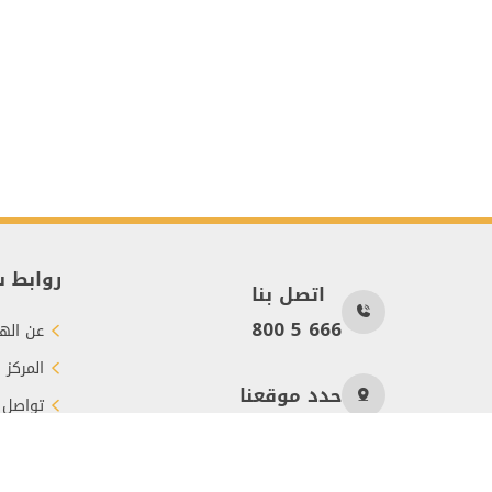
روابط 
اتصل بنا
800 5 666
عن الهي
المركز 
حدد موقعنا
تواصل 
طرق الت
عدد الزوار
359