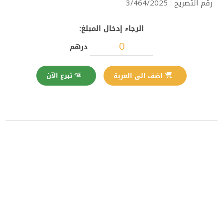
رقم التصريح : 3/464/2025
الرجاء إدخال المبلغ:
درهم
تبرع الآن
اضف الى العربة