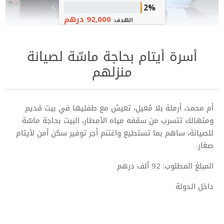
2%
92,000 درهم
الهدف:
أسرة أيتام بحاجة ماسّة لصيانة
منزلهم
أم محمد، أرملة بلا مُعيل، تعيش مع طفليها في بيت قديم
ومتهالك تتسرب من سقفه مياه الأمطار، البيت بحاجة ماسّة
للصيانة، ساهم بما تستطيع واغتنم أجر توفير سكن آمن لأيتام
صغار.
المبلغ المطلوب: 92 ألف درهم
داخل الدولة