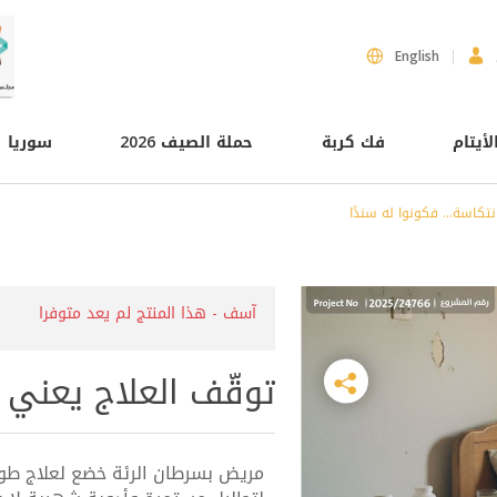
English
لأيتام
فك كربة
حملة الصيف 2026
سوريا
تكاسة... فكونوا له سندًا
آسف - هذا المنتج لم يعد متوفرا
توقّف العلاج يعني ا
مريض بسرطان الرئة خضع لعلاج طويل