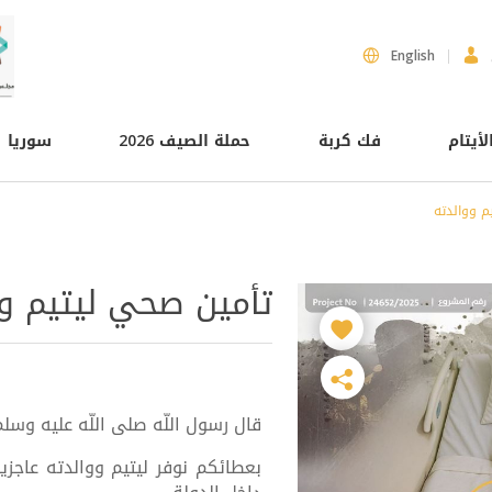
English
لأيتام
فك كربة
حملة الصيف 2026
سوريا
م ووالدته
تأمين صحي ليتيم وو
قال رسول اللّه صلى اللّه عليه وسلم: 
بعطائكم نوفر ليتيم ووالدته عاجز