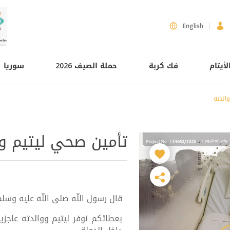
English
لأيتام
فك كربة
حملة الصيف 2026
سوريا
الدته
تأمين صحي ليتيم وو
قال رسول اللّه صلى اللّه عليه وسلم: 
بعطائكم نوفر ليتيم ووالدته عاجز