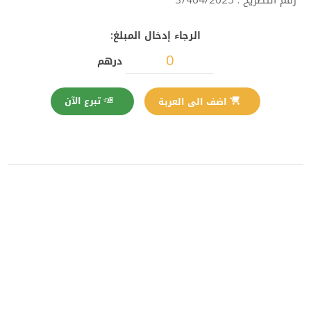
رقم التصريح : 3/464/2025
الرجاء إدخال المبلغ:
درهم
تبرع الآن
اضف الى العربة