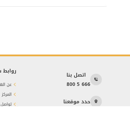
روابط 
اتصل بنا
800 5 666
عن الهي
المركز 
حدد موقعنا
تواصل 
طرق الت
عدد الزوار
329