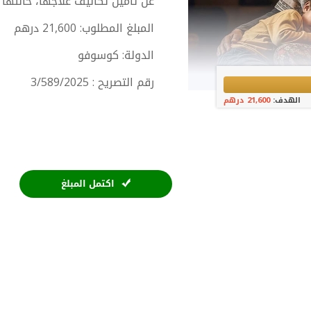
عن تأمين تكاليف علاجها، حالته
المبلغ المطلوب: 21,600 درهم
الدولة: كوسوفو
رقم التصريح : 3/589/2025
الهدف:
21,600 درهم
اكتمل المبلغ