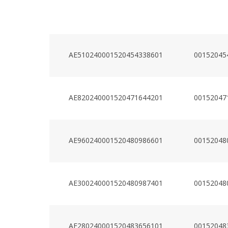
AE510240001520454338601
00152045
AE820240001520471644201
00152047
AE960240001520480986601
00152048
AE300240001520480987401
00152048
AE280240001520483656101
00152048