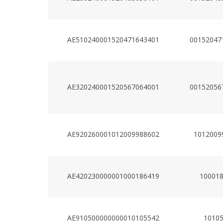
AE510240001520471643401
00152047
AE320240001520567064001
00152056
AE920260001012009988602
1012009
AE420230000001000186419
10001
AE910500000000010105542
1010