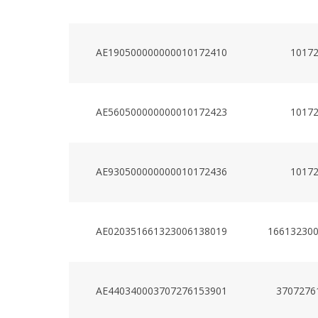
AE190500000000010172410
1017
AE560500000000010172423
1017
AE930500000000010172436
1017
AE020351661323006138019
16613230
AE440340003707276153901
3707276