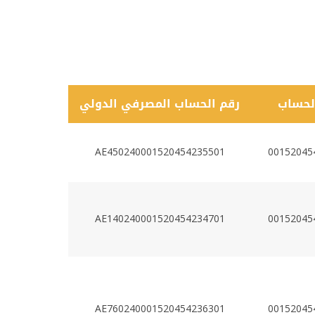
لحساب
رقم الحساب المصرفي الدولي
AE450240001520454235501
00152045
AE140240001520454234701
00152045
AE760240001520454236301
00152045