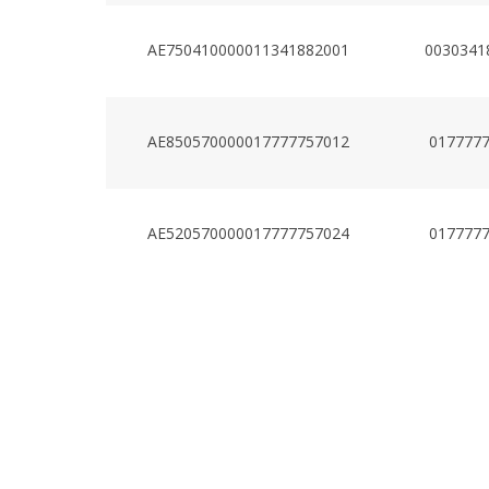
AE750410000011341882001
0030341
AE850570000017777757012
017777
AE520570000017777757024
017777