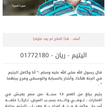
آسف - هذا المنتج لم يعد متوفرا
اليتيم - ريان - 01772180
قال رسول الله صلى الله عليه وسلم :" أنا وكافل اليتيم
في الجنة هكذا، وأشار بالسبابة والوسطى وفرج بينهما
" .
يتيم يبلغ من العمر 13 سنــــة ،من مصر يعيـش في
الامارات ، تــوفــــي والــــده بسبـــب المرض، تـاركـــا
خلفــــه
أســـرة مكونـــة مـــن 4 افراد بـــلا معيــــل....
اليتيم بحاجة