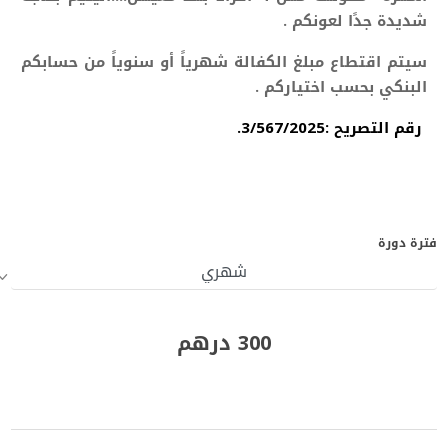
شديدة جدًا لعونكم .
سيتم اقتطاع مبلغ الكفالة شهرياً أو سنوياً من حسابكم
البنكي بحسب اختياركم .
رقم التصريح :3/567/2025.
فترة دورة
300 درهم