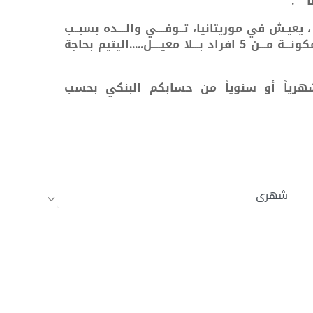
" .
لعمر 10 سنـــوات ، يعيـش في موريتانيا، تــوفــــي والــــده بسبــب
افراد بـــلا معيــــل.....
اليتيم بحاجة
هرياً أو سنوياً من حسابكم البنكي بحسب