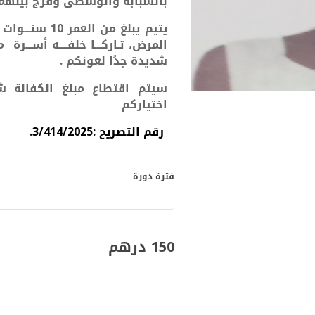
بالسبابة والوسطى وفرج بينهما 
يتيم يبلغ من ا
المرض، تـاركـــا
خلفــــه أســـرة مكونـــة مـــن 5 
شديدة جدًا لعونكم .
سيتم اقتطاع مبلغ الكفالة ش
اختياركم
رقم التصريح :3/414/2025.
فترة دورة
150 درهم