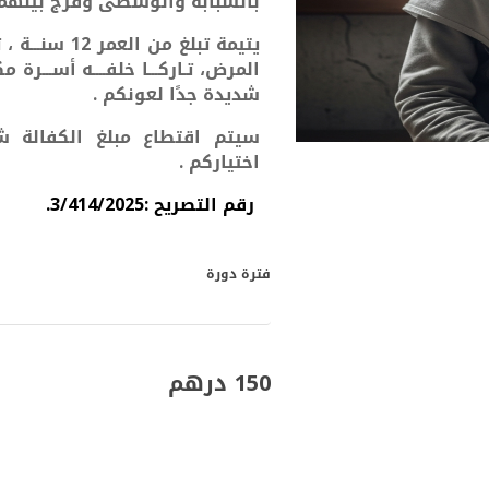
بالسبابة والوسطى وفرج بينهما 
يتيمة تبلغ من
المرض، تـاركـــا
خلفــــه أســـرة مكونـــة مـــن 3 أفـ
شديدة جدًا لعونكم .
سيتم اقتطاع مبلغ الكفالة ش
اختياركم .
رقم التصريح :3/414/2025.
فترة دورة
150 درهم