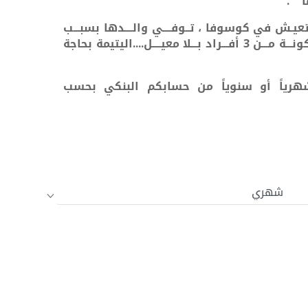
" .
 العمر 12 سنـــة ، تعيـش في كوسوفا ، تــوفــــي والــــدها بسبـــب
ــراد بـــلا معيــــل....
اليتيمة بحاجة
هرياً أو سنوياً من حسابكم البنكي بحسب