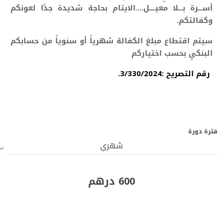
أســـرة بـــلا معيــــل....الايتام
بحاجة شديدة جدًا لعونكم
وكفالتكم.
سيتم اقتطاع مبلغ الكفالة شهرياً أو سنوياً من حسابكم
البنكي بحسب اختياركم
رقم التصريح :3/330/2024.
فترة دورة
600 درهم