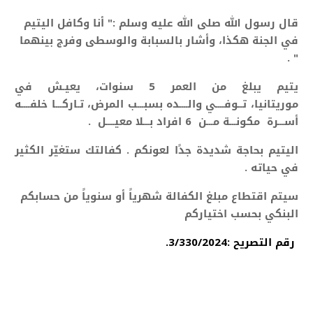
قال رسول الله صلى الله عليه وسلم :" أنا وكافل اليتيم
في الجنة هكذا، وأشار بالسبابة والوسطى وفرج بينهما
" .
يتيم يبلغ من العمر 5 سنوات، يعيـش في
موريتانيا، تــوفــــي والــــده بسبـــب المرض، تـاركـــا
خلفــــه
أســـرة مكونـــة مـــن 6 افراد بـــلا معيــــل .
اليتيم بحاجة شديدة جدًا لعونكم .
كفالتك ستغيّر الكثير
في حياته .
سيتم اقتطاع مبلغ الكفالة شهرياً أو سنوياً من حسابكم
البنكي بحسب اختياركم
رقم التصريح :3/330/2024.