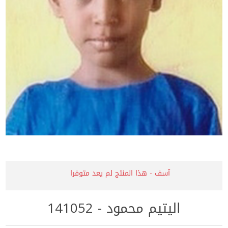
آسف - هذا المنتج لم يعد متوفرا
اليتيم محمود - 141052