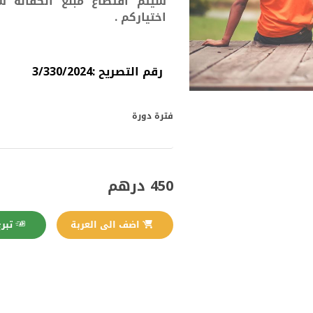
سيتم اقتطاع مبلغ الكفالة ش
اختياركم .
رقم التصريح :3/330/2024
فترة دورة
450 درهم
تبرع الآن
اضف الى العربة