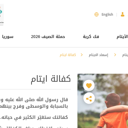
English
لأيتام
فك كربة
حملة الصيف 2026
سوريا
يتام
إسعاد الايتام
كفالة ايتام
كفالة ايتام
قال رسول الله صلى الله عليه وس
بالسبابة والوسطى وفرج بينهما 
كفالتك ستغيّر الكثير في حياته.