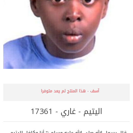
آسف - هذا المنتج لم يعد متوفرا
اليتيم - غاري - 17361
قال رسول الله صلى الله عليه وسلم :" أنا وكافل اليتيم