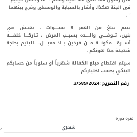
في الجنة هكذا، وأشار بالسبابة والوسطى وفرج بينهما
" .
يتيم يبلغ من العمر 9 سنــــوات ، يعيـش في
بنين، تــوفــــي والــــده بسبــب المرض ، تـاركـــا
خلفــــه
أســـرة مكونـــة مـــن فردين بـــلا معيــــل.....
اليتيم بحاجة
شديدة جدًا لعونكم .
سيتم اقتطاع مبلغ الكفالة شهرياً أو سنوياً من حسابكم
البنكي بحسب اختياركم
رقم التصريح :3/589/2024.
فترة دورة