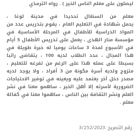
ليصلون على معلم الناس الخير ) . رواه الترمذي
معلم من السنغال تحديدا في مدينة لوغا ،
يحمل
شهادة
في التعليم العام
، يقوم بتدريس عدد من
المواد الدراسية للأطفال في المرحلة الأساسية في
مؤسسة منار الهدى ، يعمل على تدريس الأطفال 5 أيام
في الأسبوع لمدة 3 ساعات يوميا له خبرة طويلة في
هذا المجال ، عدد الطلاب لديه 100 ، يتقاضى راتبا
بسيطا على عمله هذا على الرغم من تفرغه للتعليم ،
متزوج ولديه أسرة مكونة من 3 أفراد ، ولا يوجد لديه
مصدر دخل آخر يعتمد عليه ويعينه في توفير الاحتياجات
الضرورية لأسرته إلا أهل الخير ، ساهمو معنا في نشر
العلم ونشر الثقافة بين الناس ، ساهموا معنا في كفالة
معلم .
رقم التصريح :3/252/2023