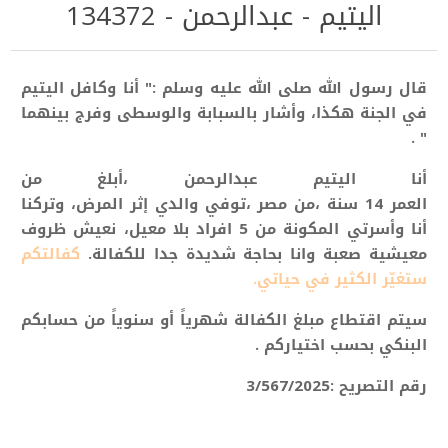
اليتيم - عبدالرحمن - 134372
قال رسول الله صلى الله عليه وسلم :" أنا وكافل اليتيم
في الجنة هكذا، وأشار بالسبابة والوسطى وفرج بينهما
" .
أنا اليتيم عبدالرحمن ،أبلغ من
العمر 14
سنة
،من مصر ،توفي والدي إثر المرض، وتركنا
أنا وأسرتي المكونة من 5 افراد بلا معيل، نعيش ظروف
معيشية صعبة وانا بحاجة شديدة
جدا للكفالة.
كفالتكم
ستغيّر الكثير في حياتي.
سيتم اقتطاع مبلغ الكفالة شهرياً أو سنوياً من حسابكم
البنكي بحسب اختياركم .
رقم التصريح :3/567/2025