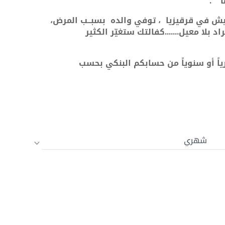
" .
العمر 11 سنــة ، يعيش في قرقيزيا ، توفي والده بسبــب المرض،
كفالتك ستغيّر الكثير
اً أو سنوياً من حسابكم البنكي بحسب