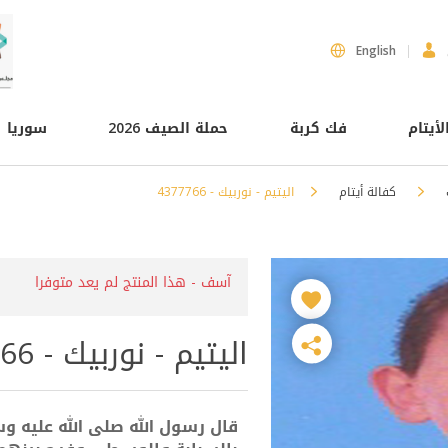
English
لأيتام
فك كربة
حملة الصيف 2026
سوريا
كفالة أيتام
اليتيم - نوربيك - 4377766
آسف - هذا المنتج لم يعد متوفرا
اليتيم - نوربيك - 4377766
قال رسول الله صلى الله عليه وس