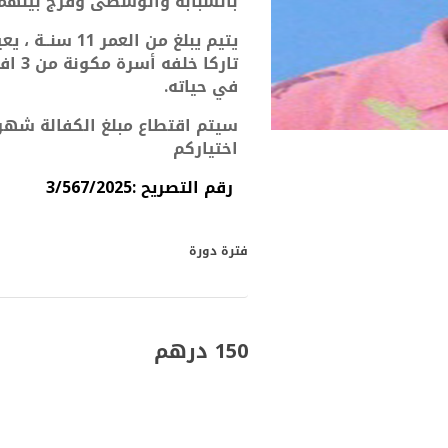
بالسبابة والوسطى وفرج بينهما 
يتيم يبلغ من 
تاركا
خلفه أسرة مكونة من 3 افراد بلا معيل.......
في حياته.
سيتم اقتطاع مبلغ الكفالة شهري
اختياركم
رقم التصريح :3/567/2025
فترة دورة
150 درهم