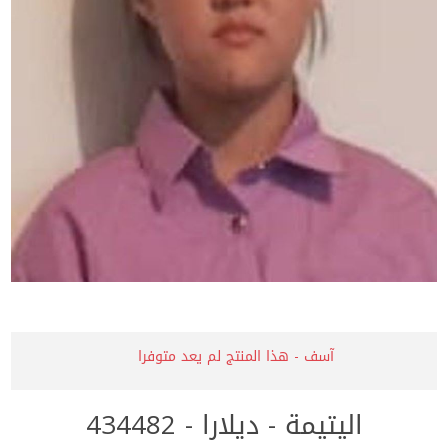
آسف - هذا المنتج لم يعد متوفرا
اليتيمة - ديلارا - 434482