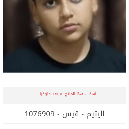
آسف - هذا المنتج لم يعد متوفرا
اليتيم - قيس - 1076909