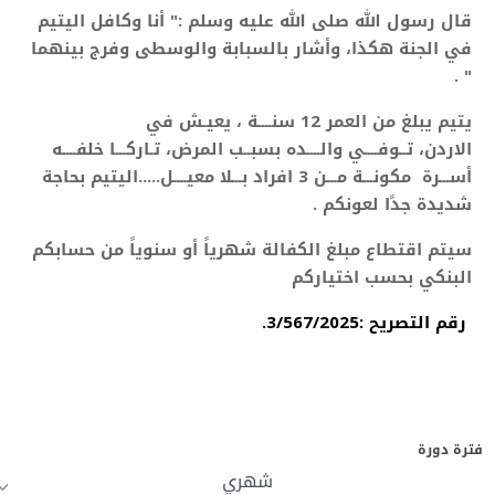
قال رسول الله صلى الله عليه وسلم :" أنا وكافل اليتيم
في الجنة هكذا، وأشار بالسبابة والوسطى وفرج بينهما
" .
يتيم يبلغ من العمر 12 سنــــة ، يعيـش في
الاردن، تــوفــــي والــــده بسبــب المرض، تـاركـــا
خلفــــه
أســـرة مكونـــة مـــن 3 افراد بـــلا معيــــل.....
اليتيم بحاجة
شديدة جدًا لعونكم .
سيتم اقتطاع مبلغ الكفالة شهرياً أو سنوياً من حسابكم
البنكي بحسب اختياركم
رقم التصريح :3/567/2025.
فترة دورة