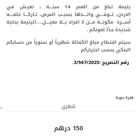
يتيمة تبلغ من العمر 14 سنــــة ، تعيـش في
الاردن، تــوفــــي والــــدها بسبــب المرض، تـاركـــا
خلفــــه
أســـرة مكونـــة مـــن 3 افراد بـــلا معيــــل.....
اليتيمة بحاجة
شديدة جدًا لعونكم .
سيتم اقتطاع مبلغ الكفالة شهرياً أو سنوياً من حسابكم
البنكي بحسب اختياركم
رقم التصريح :3/567/2025.
فترة دورة
150 درهم