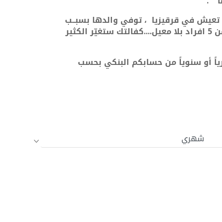
" .
 العمر 10 سنــوات، تعيش في قرقيزيا ، توفي والدها بسبــب
....
كفالتك ستغيّر الكثير
اً أو سنوياً من حسابكم البنكي بحسب