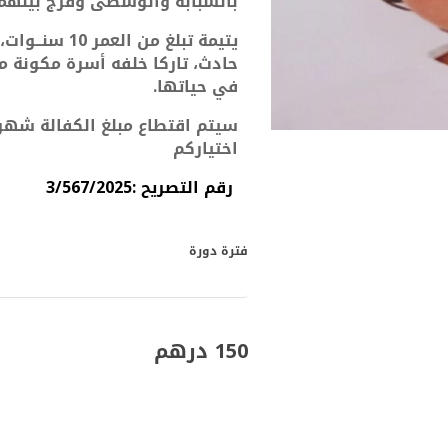
بالسبابة والوسطى وفرج بينهما 
يتيمة تبلغ من
حادث، تاركا
خلفه أسرة مكونة من 5 افراد بلا معيل
في حياتها.
سيتم اقتطاع مبلغ الكفالة شهري
اختياركم
رقم التصريح :3/567/2025
فترة دورة
150 درهم