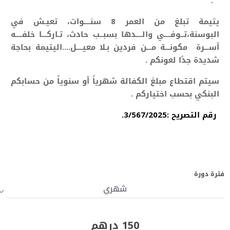
" .
يتيمة تبلغ من العمر 8 سنــــوات، تعيـش في
البوسنة،تــوفــــي والــــدها بسبــب حادث، تـاركـــا
خلفــــه
أســـرة مكونـــة مـــن فردين بـلا معيــــل....
اليتيمة بحاجة
شديدة جدًا لعونكم .
سيتم اقتطاع مبلغ الكفالة شهرياً أو سنوياً من حسابكم
البنكي بحسب اختياركم .
رقم التصريح :3/567/2025.
فترة دورة
150 درهم