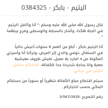
اليتيم - بابكر - 0384325
قال رسول الله صلى الله عليه وسلم :" أنا وكافل اليتيم
في الجنة هكذا، وأشار بالسبابة والوسطى وفرج بينهما
" .
أنا اليتيم بابكر ، أبلغ من العمر 8
سنوات
،أعيش حالياً
في السنغال ،توفي والدي إثر المرض، وتركنا أنا وأسرتي
المكونة من 4 افارد بلا معيل، نعيش ظروف معيشية
صعبة وانا بحاجة شديدة
جدا للكفالة.
كفالتكم ستغيّر
الكثير في حياتي.
سيتم اقتطاع مبلغ الكفالة شهرياً أو سنوياً من حسابكم
البنكي بحسب اختياركم .
رقم التصريح :3/567/2025