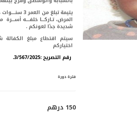
بالسبابة والوسطى وفرج بينهما 
يتيمة تبلغ من ا
المرض، تـاركـــا
خلفــــه أســـرة مكونـــة مـــن 3 ا
شديدة جدًا لعونكم .
سيتم اقتطاع مبلغ الكفالة ش
اختياركم
رقم التصريح :3/567/2025.
فترة دورة
150 درهم