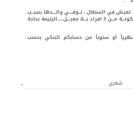
" .
لعمر 3 سنــــوات ، تعيـش في السنغال ، تــوفــــي والــــدها بسبــب
فراد بـــلا معيــــل.....
اليتيمة بحاجة
هرياً أو سنوياً من حسابكم البنكي بحسب