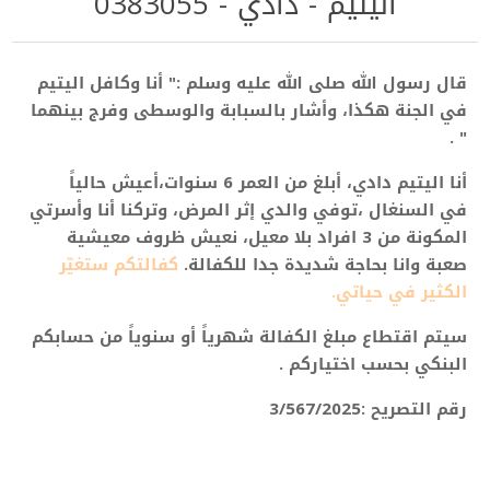
اليتيم - دادي - 0383055
قال رسول الله صلى الله عليه وسلم :" أنا وكافل اليتيم
في الجنة هكذا، وأشار بالسبابة والوسطى وفرج بينهما
" .
أنا اليتيم دادي، أبلغ من العمر 6
سنوات
،أعيش حالياً
في السنغال ،توفي والدي إثر المرض، وتركنا أنا وأسرتي
المكونة من 3 افراد بلا معيل، نعيش ظروف معيشية
صعبة وانا بحاجة شديدة
جدا للكفالة.
كفالتكم ستغيّر
الكثير في حياتي.
سيتم اقتطاع مبلغ الكفالة شهرياً أو سنوياً من حسابكم
البنكي بحسب اختياركم .
رقم التصريح :3/567/2025