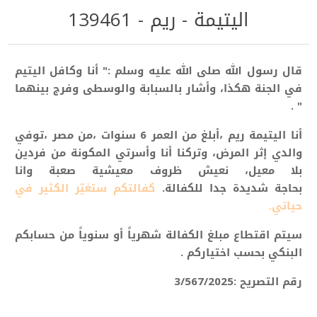
اليتيمة - ريم - 139461
قال رسول الله صلى الله عليه وسلم :" أنا وكافل اليتيم
في الجنة هكذا، وأشار بالسبابة والوسطى وفرج بينهما
" .
أنا اليتيمة ريم ،أبلغ من العمر 6
سنوات
،من مصر ،توفي
والدي إثر المرض، وتركنا أنا وأسرتي المكونة من فردين
بلا معيل، نعيش ظروف معيشية صعبة وانا
بحاجة شديدة
جدا للكفالة.
كفالتكم ستغيّر الكثير في
حياتي.
سيتم اقتطاع مبلغ الكفالة شهرياً أو سنوياً من حسابكم
البنكي بحسب اختياركم .
رقم التصريح :3/567/2025