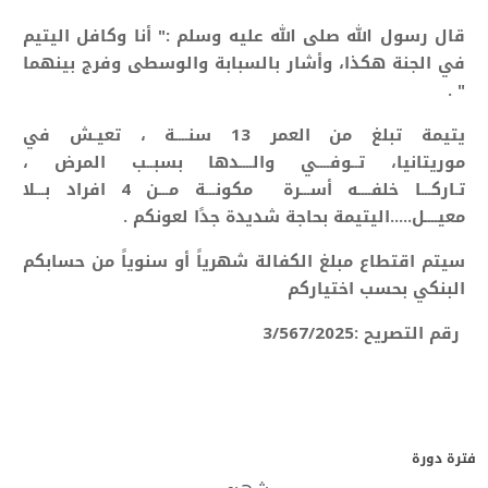
قال رسول الله صلى الله عليه وسلم :" أنا وكافل اليتيم
في الجنة هكذا، وأشار بالسبابة والوسطى وفرج بينهما
" .
يتيمة تبلغ من العمر 13 سنــــة ، تعيـش في
موريتانيا، تــوفــــي والــــدها بسبــب المرض ،
تـاركـــا
خلفــــه أســـرة مكونـــة مـــن 4 افراد بـــلا
معيــــل.....
اليتيمة بحاجة شديدة جدًا لعونكم .
سيتم اقتطاع مبلغ الكفالة شهرياً أو سنوياً من حسابكم
البنكي بحسب اختياركم
رقم التصريح :3/567/2025
فترة دورة