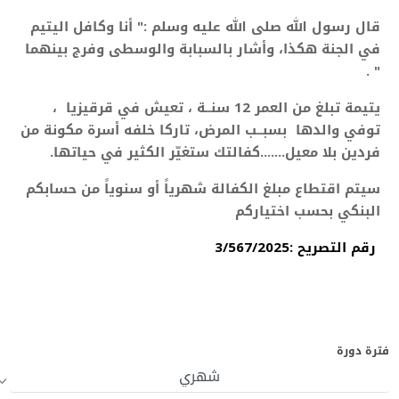
قال رسول الله صلى الله عليه وسلم :" أنا وكافل اليتيم
في الجنة هكذا، وأشار بالسبابة والوسطى وفرج بينهما
" .
يتيمة تبلغ من العمر 12 سنــة ، تعيش في قرقيزيا ،
توفي والدها بسبــب المرض، تاركا
خلفه أسرة مكونة من
فردين بلا معيل.......
كفالتك ستغيّر الكثير في حياتها.
سيتم اقتطاع مبلغ الكفالة شهرياً أو سنوياً من حسابكم
البنكي بحسب اختياركم
رقم التصريح :3/567/2025
فترة دورة