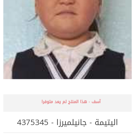
آسف - هذا المنتج لم يعد متوفرا
اليتيمة - جانيلميرزا - 4375345