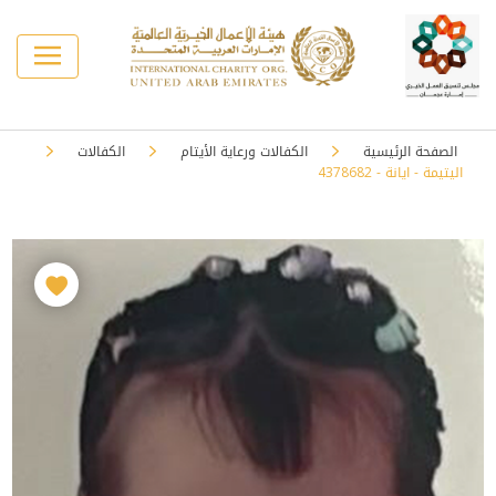
الصفحة الرئيسية
الكفالات ورعاية الأيتام
الكفالات
اليتيمة - ايانة - 4378682