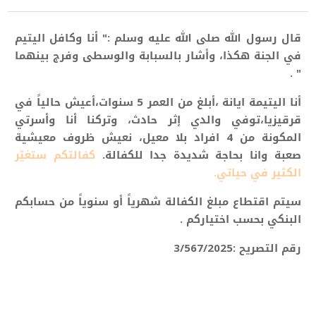
قال رسول الله صلى الله عليه وسلم :" أنا وكافل اليتيم
في الجنة هكذا، وأشار بالسبابة والوسطى وفرج بينهما
" .
أنا اليتيمة ايانة ،أبلغ من العمر 5
سنوات
،أعيش حالياً في
قرقيزيا،توفي والدي إثر حادث، وتركنا أنا وأسرتي
المكونة من 4 افراد بلا معيل، نعيش ظروف معيشية
صعبة وانا بحاجة شديدة
جدا للكفالة.
كفالتكم ستغيّر
الكثير في حياتي.
سيتم اقتطاع مبلغ الكفالة شهرياً أو سنوياً من حسابكم
البنكي بحسب اختياركم .
رقم التصريح :3/567/2025