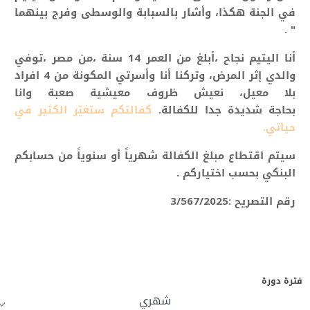
في الجنة هكذا، وأشار بالسبابة والوسطى وفرج بينهما
" .
أنا اليتيم نجاح ،أبلغ من العمر 14
سنة
،من مصر ،توفي
والدي إثر المرض، وتركنا أنا وأسرتي المكونة من 4 افراد
بلا معيل، نعيش ظروف معيشية صعبة وانا
بحاجة شديدة
جدا للكفالة.
كفالتكم ستغيّر الكثير في
حياتي.
سيتم اقتطاع مبلغ الكفالة شهرياً أو سنوياً من حسابكم
البنكي بحسب اختياركم .
رقم التصريح :3/567/2025
فترة دورة