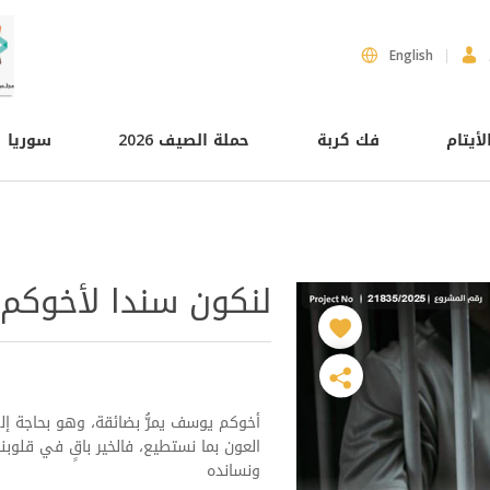
English
لأيتام
فك كربة
حملة الصيف 2026
سوريا
لنكون سندا لأخوك
أخوكم يوسف يمرُّ بضائقة، وهو بحاجة إ
العون بما نستطيع، فالخير باقٍ في قلوبنا،
ونسانده