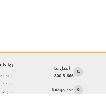
روابط 
اتصل بنا
800 5 666
عن الهي
المركز 
حدد موقعنا
تواصل 
طرق الت
عدد الزوار
327