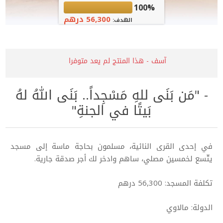
100%
56,300 درهم
الهدف:
آسف - هذا المنتج لم يعد متوفرا
- "مَن بَنَى للهِ مَسْجِداً.. بَنَى اللهُ لهُ
بَيتًا في الجنةِ"
في إحدى القرى النائية، مسلمون بحاجة ماسة إلى مسجد
يتّسع لخمسين مصلي، ساهم وادخر لك أجر صدقة جارية.
تكلفة المسجد: 56,300 درهم
الدولة: مالاوي