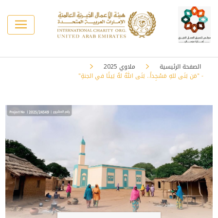
الصفحة الرئيسية
ملاوي 2025
- "مَن بَنَى للهِ مَسْجِداً.. بَنَى اللهُ لهُ بَيتًا في الجنةِ"