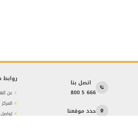
روابط 
اتصل بنا
800 5 666
عن الهي
المركز 
حدد موقعنا
تواصل 
طرق الت
عدد الزوار
21187