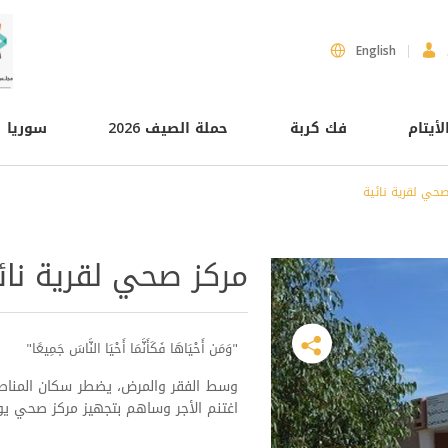
English
لأيتام
فك كربة
حملة الصيف 2026
سوريا
صحي لقرية نائية
مركز صحي لقرية نائ
"وَمَن أَحْيَاهَا فَكَأَنَّمَا أَحْيَا النَّاسَ جَمِيعًا"
وسط الفقر والمرض، يضطر سكان المناطق 
اغتنم الأجر وساهم بتجهيز مركز صحي يوفر