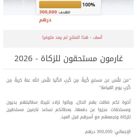
100%
300,000
الهدف:
درهم
آسف - هذا المنتج لم يعد متوفرا
غارمون مستحقون للزكاة - 2026
"من نفَّسَ عن مسلمٍ كُربةً مِن كُربِ الدُّنيا نفَّسَ الله عنهُ كربةً مِن
كُرَبِ يومِ القيامةِ"
أخوة لكم ضاقت بهم الحال، وباتوا نزلاء نتيجة مطالبتهم بديون
ومستحقات عجزوا عن دفعها، بعطائكم نساعد غارمين مستحقين
للزكاة ونجمعهم مع أسرهم قبل العيد.
الإجمالي: 300,000 درهم