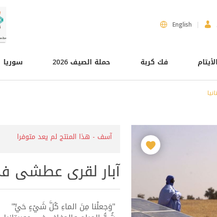
English
لأيتام
فك كربة
حملة الصيف 2026
سوريا
نيا
آسف - هذا المنتج لم يعد متوفرا
آبار لقرى عطشى في 
"وَجعلْنا مِنَ الماءِ كُلَّ شَيْءٍ حَيٍّ"