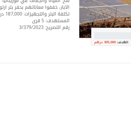
شُحُّ المياه والجفاف في موريتاني
الآبار، خففوا معاناتهم بحفر بئر ارتوازي (100 متر) مزوّد بطاقة شمسيّة و
تكلفة البئر والتجهيزات: 187,000 درهم
المستهدف: 5 قرى
رقم التصريح: 3/379/2023
الهدف:
935,000 درهم