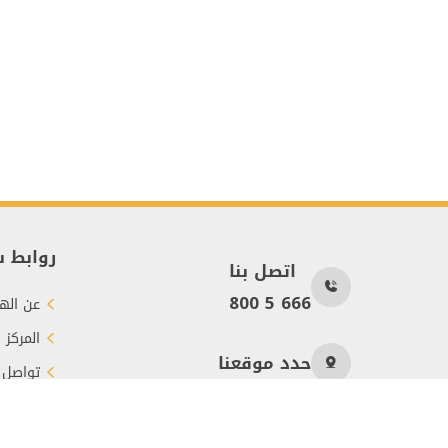
روابط 
اتصل بنا
800 5 666
عن الهي
المركز 
حدد موقعنا
تواصل 
طرق الت
عدد الزوار
288